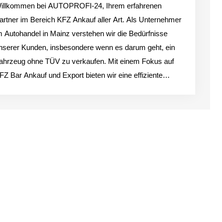
illkommen bei AUTOPROFI-24, Ihrem erfahrenen
artner im Bereich KFZ Ankauf aller Art. Als Unternehmer
m Autohandel in Mainz verstehen wir die Bedürfnisse
nserer Kunden, insbesondere wenn es darum geht, ein
ahrzeug ohne TÜV zu verkaufen. Mit einem Fokus auf
FZ Bar Ankauf und Export bieten wir eine effiziente
ösung für Privatpersonen, die ihr Auto unkompliziert und
u fairen Konditionen veräußern möchten....